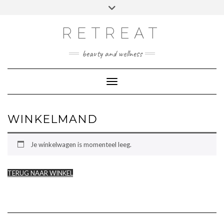
Doorgaan
Toggle
Afspraak maken
naar
header
inhoud
RETREAT
beauty and wellness
Toggle navigatie
WINKELMAND
Je winkelwagen is momenteel leeg.
TERUG NAAR WINKEL