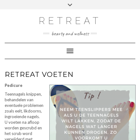
Doorgaan
Toggle
Afspraak maken
naar
header
inhoud
RETREAT
beauty and wellness
Toggle navigatie
RETREAT VOETEN
Pedicure
Teennagels knippen,
behandelen van
eventuele problemen
zoals eelt, likdoorns,
ingroeiende nagels.
U voeten na afloop
worden gescrubd en
het scrub word
verwijderd met