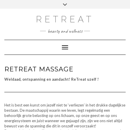
Doorgaan
Toggle
Afspraak maken
naar
header
inhoud
RETREAT
beauty and wellness
Toggle navigatie
RETREAT MASSAGE
Weldaad, ontspanning en aandacht! ReTreat uzelf !
Het is best een kunst om jezelf niet te ‘verliezen’ in het drukke dagelijkse
bestaan. De maatschappij waarin we leven, legt regelmatig een
behoorlijk grote belasting op ons lichaam, op onze geest en op ons
energiesysteem en juist wanneer we gejaagd zijn, zijn we ons niet altijd
bewust van de spanning die dit in onszelf veroorzaakt!