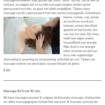
massagetechnieken. Mijn gasten zijn soms “boos” op mij , dat ik heb ze
verpest, ze zeggen dat ze na mijn massage nergens anders goed
gemasseerd worden, ze gaan het altijd vergelijken. Tijdens deze
massage wordt u gemasseerd met een w
arme massageolie. Achterkant-
benen, voeten, rug, armen
en hoofd en voorkant,
bennen, armen decolleté
gezicht en het hoofd, dus
van top tot teen. Elk mens
heeft een eigen unieke
hoeveelheid aan energie.
Mijn doel is om energie
laten stromen en dat kan
door een regelmatige
afwisseling in spanning en ontspanning, activiteit en rust. Tijdens de
massage creëren we een balans tussen lichaam en geest.
€ 65,-
Massage ReTreat 45 min.
Bij deze massage masseer ik volgens de klassieke massage, drukpunten
en reflex massagegrepen komen hier aan bod. Ik masseer speciaal de