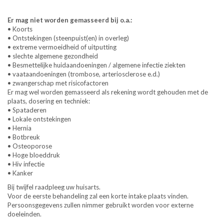
Er mag niet worden gemasseerd bij o.a.:
• Koorts
• Ontstekingen (steenpuist(en) in overleg)
• extreme vermoeidheid of uitputting
• slechte algemene gezondheid
• Besmettelijke huidaandoeningen / algemene infectie ziekten
• vaataandoeningen (trombose, arteriosclerose e.d.)
• zwangerschap met risicofactoren
Er mag wel worden gemasseerd als rekening wordt gehouden met de
plaats, dosering en techniek:
• Spataderen
• Lokale ontstekingen
• Hernia
• Botbreuk
• Osteoporose
• Hoge bloeddruk
• Hiv infectie
• Kanker
Bij twijfel raadpleeg uw huisarts.
Voor de eerste behandeling zal een korte intake plaats vinden.
Persoonsgegevens zullen nimmer gebruikt worden voor externe
doeleinden.