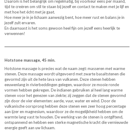
Daarom is het belangrijk om regelmatig, bij voorkeur eens per maand,
tijd te creëren om stil te staan bij jezelf en contact te maken met je lijf en
met hoe het écht met je gaat.
Hoe meer je in je lichaam aanwezig bent, hoe meer rust en balans je in
jezelf zult ervaren.
En daarnaast is het soms gewoon heel fijn om jezelf eens heerlijk te
verwennen!
Hotstone massage, 45 min.
Hotstone massage is precies wat de naam zegt: masseren met warme
stenen. Deze massage wordt uitgevoerd met zwarte basaltstenen die
gevormd zijn uit de hete lava van vulkanen. Deze stenen hebben
eeuwenlang in rivierbeddingen gelegen, waardoor ze mooie ronde
vormen hebben gekregen. De indianen gebruiken al heel lang warme
stenen voor het genezen van ziekte; zij zeggen dat de stenen gevormd
zijn door de vier elementen: aarde, vuur, water en wind. Door de
vulkanische oorsprong hebben deze stenen een zeer hoog percentage
aan ijzer en magnesium, waardoor ze de mogelijkheid hebben om de
warmte lang vast te houden. De werking van de stenen is ontgiftend,
ontspannend en hebben een sterke magnetische kracht die vernieuwde
energie geeft aan uw lichaam.