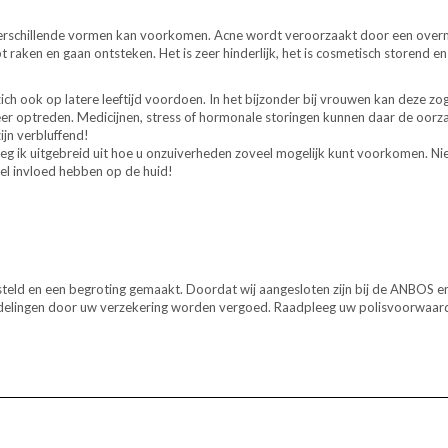
e in verschillende vormen kan voorkomen. Acne wordt veroorzaakt door een o
 raken en gaan ontsteken. Het is zeer hinderlijk, het is cosmetisch storend e
ich ook op latere leeftijd voordoen. In het bijzonder bij vrouwen kan deze zog
 keer optreden. Medicijnen, stress of hormonale storingen kunnen daar de oorza
ijn verbluffend!
eg ik uitgebreid uit hoe u onzuiverheden zoveel mogelijk kunt voorkomen. Nie
eel invloed hebben o
p de huid!
teld en een begroting gemaakt. Doordat wij aangesloten zijn bij de ANBOS e
andelingen door uw verzekering worden vergoed. Raadpleeg uw polisvoorwaar