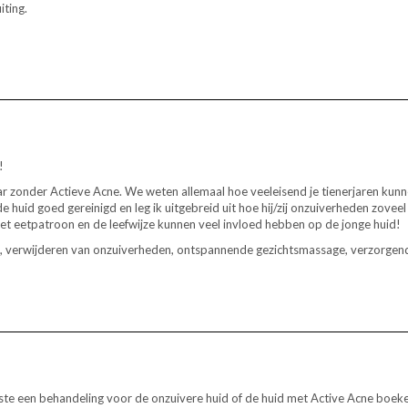
iting.
!
 zonder Actieve Acne. We weten allemaal hoe veeleisend je tienerjaren kunnen 
e huid goed gereinigd en leg ik uitgebreid uit hoe hij/zij onzuiverheden zove
het eetpatroon en de leefwijze kunnen veel invloed hebben op de jonge huid!
ng, verwijderen van onzuiverheden, ontspannende gezichtsmassage, verzorgend
 beste een behandeling voor de onzuivere huid of de huid met Active Acne bo