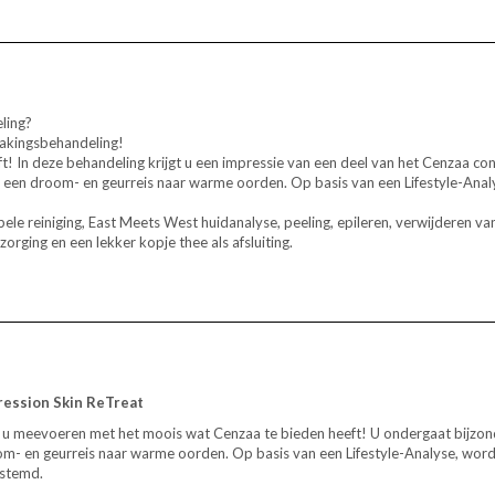
ling?
makingsbehandeling!
! In deze behandeling krijgt u een impressie van een deel van het Cenzaa co
 een droom- en geurreis naar warme oorden. Op basis van een Lifestyle-Anal
le reiniging, East Meets West huidanalyse, peeling, epileren, verwijderen van
rging en een lekker kopje thee als afsluiting.
ression Skin ReTreat
 u meevoeren met het moois wat Cenzaa te bieden heeft! U ondergaat bijzo
m- en geurreis naar warme oorden. Op basis van een Lifestyle-Analyse, wor
stemd.