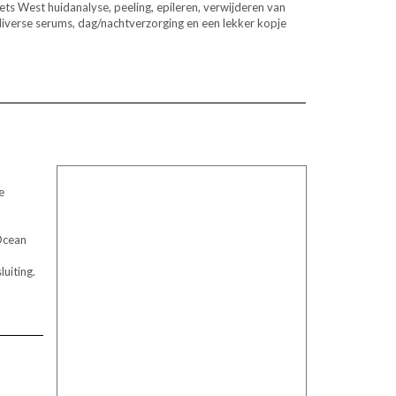
ets West huidanalyse, peeling, epileren, verwijderen van
diverse serums, dag/nachtverzorging en een lekker kopje
e
 Ocean
uiting.