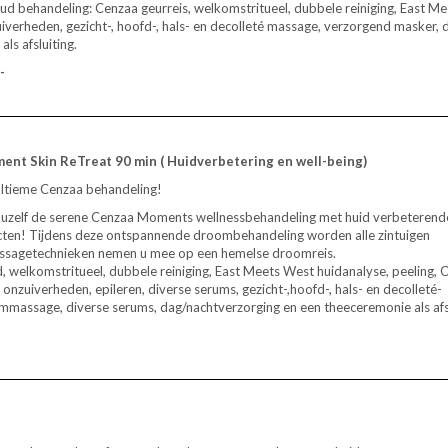
ud behandeling: Cenzaa geurreis, welkomstritueel, dubbele reiniging, East Me
iverheden, gezicht-, hoofd-, hals- en decolleté massage, verzorgend masker, 
als afsluiting.
-
ent Skin ReTreat 90 min ( Huidverbetering en well-being)
ltieme Cenzaa behandeling!
uzelf de serene Cenzaa Moments wellnessbehandeling met huid verbeterend
cten! Tijdens deze ontspannende droombehandeling worden alle zintuigen
assagetechnieken nemen u mee op een hemelse droomreis.
, welkomstritueel, dubbele reiniging, East Meets West huidanalyse, peeling,
nzuiverheden, epileren, diverse serums, gezicht-,hoofd-, hals- en decolleté-
mmassage, diverse serums, dag/nachtverzorging en een theeceremonie als afsl