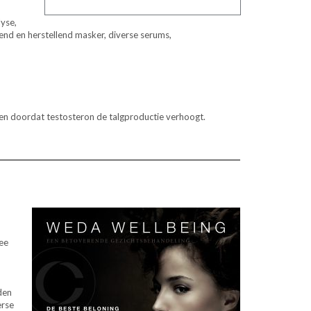
lyse,
nd en herstellend masker, diverse serums,
 en doordat testosteron de talgproductie verhoogt.
ee
den
erse