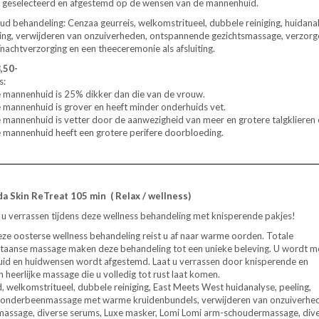
 geselecteerd en afgestemd op de
wensen van de mannenhuid.
ud behandeling: Cenzaa geurreis, welkomstritueel, dubbele reiniging, huidana
ing, verwijderen van onzuiverheden, ontspannende gezichtsmassage, verzorge
nachtverzorging en een theeceremonie als afsluiting.
,50-
s:
 mannenhuid is 25% dikker dan die van de vrouw.
 mannenhuid is grover en heeft minder onderhuids vet.
 mannenhuid is vetter door de aanwezigheid van meer en grotere talgklieren
 mannenhuid heeft een grotere perifere doorbloeding.
a Skin ReTreat 105 min ( Relax / wellness)
 u verrassen tijdens deze wellness behandeling met knisperende pakjes!
eze oosterse wellness behandeling reist u af naar warme oorden. Totale
etaanse massage maken deze behandeling tot een unieke beleving. U wordt m
uid en huidwensen wordt afgestemd. Laat u verrassen door knisperende en
heerlijke massage die u volledig tot rust laat komen.
, welkomstritueel, dubbele reiniging, East Meets West huidanalyse, peeling,
n onderbeenmassage met warme kruidenbundels, verwijderen van onzuiverhe
tsumassage, diverse serums, Luxe masker, Lomi Lomi arm-schoudermassage, div