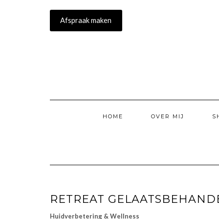
Doorgaan
naar
Afspraak maken
inhoud
HOME
OVER MIJ
S
RETREAT GELAATSBEHAND
Huidverbetering & Wellness