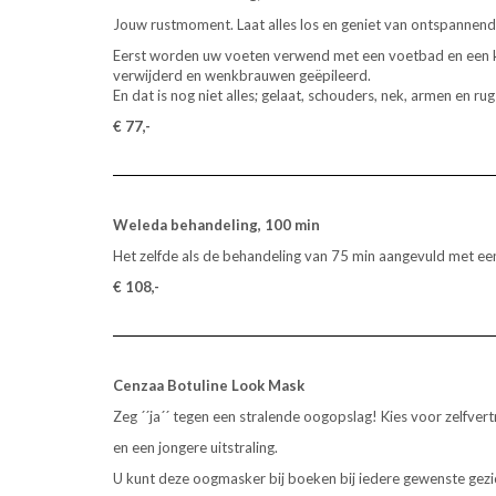
Jouw rustmoment. Laat alles los en geniet van ontspannen
Eerst worden uw voeten verwend met een voetbad en een 
verwijderd en wenkbrauwen geëpileerd.
En dat is nog niet alles; gelaat, schouders, nek, armen en
€ 77,-
Weleda behandeling, 100 min
Het zelfde als de behandeling van 75 min aangevuld met 
€ 108,-
Cenzaa Botuline Look Mask
Zeg ´´ja´´ tegen een stralende oogopslag! Kies voor zelfvert
en een jongere uitstraling.
U kunt deze oogmasker bij boeken bij iedere gewenste gezi