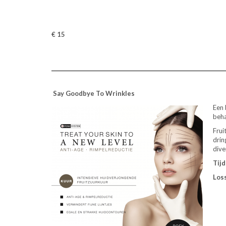
€ 15
Say Goodbye To Wrinkles
Een 
beha
Frui
drin
dive
Tijd
Los