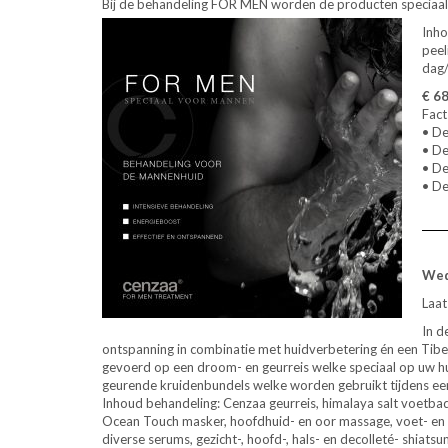
Bij de behandeling FOR MEN worden de producten speciaal
Inho
peel
dag/
€ 68
Fact
• De
• De
• De
• De
Wed
Laat
In d
ontspanning in combinatie met huidverbetering én een Tib
gevoerd op een droom- en geurreis welke speciaal op uw h
geurende kruidenbundels welke worden gebruikt tijdens een 
Inhoud behandeling: Cenzaa geurreis, himalaya salt voetbad
Ocean Touch masker, hoofdhuid- en oor massage, voet- e
diverse serums, gezicht-, hoofd-, hals- en decolleté- shia