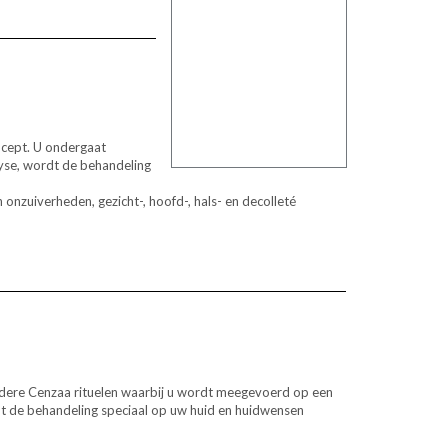
ncept. U ondergaat
yse, wordt de behandeling
 onzuiverheden, gezicht-, hoofd-, hals- en decolleté
ndere Cenzaa rituelen waarbij u wordt meegevoerd op een
dt de behandeling speciaal op uw huid en huidwensen