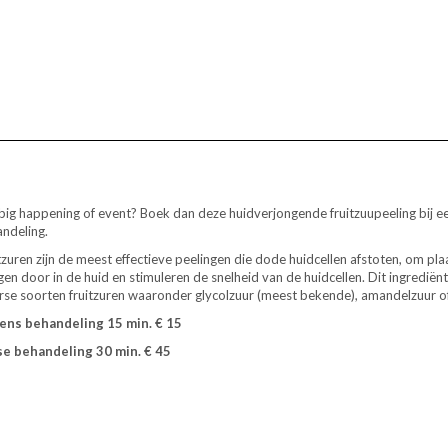
big happening of event? Boek
dan deze huidverjongende fruitzuupeeling bij e
ndeling.
tzuren zijn de meest effectieve peelingen die dode huidcellen afstoten, om pl
gen door in de huid en stimuleren de snelheid van de huidcellen. Dit ingrediënt
rse soorten fruitzuren waaronder glycolzuur (meest bekende), amandelzuur of 
ens behandeling 15 min. € 15
se behandeling 30 min. € 45