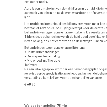
een ouder nodig.
Acne is een ontsteking van de talgklieren in de huid, di
aanmaak van talg in de talgklieren waardoor poriën verstopt
lijdt.
Het probleem komt niet alleen bij jongeren voor, maar kan z
bestaan of zelfs op 30 of 40 jarige leeftijd voor de eerste
behandelingen tegen acne en acne-littekens. De resultaten z
Tijdens deze behandeling wordt de huid goed gereinigd en l
is van belang, ook het eetpatroon en de leefwijze kunnen v
Behandelingen tegen acne en acne littekens:
• Fruitzuurbehandelingen
• Dermapeel behandeling
• Microneedling Therapie
Tarieven:
Na een intakegesprek wordt er een behandelingsplan opges
geregistreerde specialisatie acne hebben, kunnen de beh
vergoeding u kunt krijgen voor de behandeling van acne.
€ 68,50
Weleda behandeling, 75 min