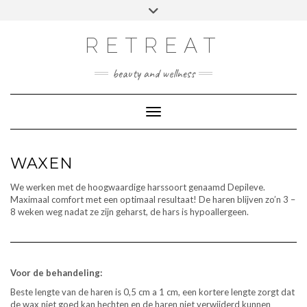
Doorgaan
Toggle
Afspraak maken
naar
header
inhoud
RETREAT
beauty and wellness
Toggle navigatie
WAXEN
We werken met de hoogwaardige harssoort genaamd Depileve.
Maximaal comfort met een optimaal resultaat! De haren blijven zo’n 3 –
8 weken weg nadat ze zijn geharst, de hars is hypoallergeen.
Voor de behandeling:
Beste lengte van de haren is 0,5 cm a 1 cm, een kortere lengte zorgt dat
de wax niet goed kan hechten en
de haren niet verwijderd kunnen