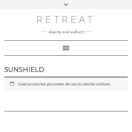
Doorgaan
Toggle
Afspraak maken
naar
header
inhoud
RETREAT
beauty and wellness
Toggle navigatie
SUNSHIELD
Geen producten gevonden die aan je selectie voldoen.