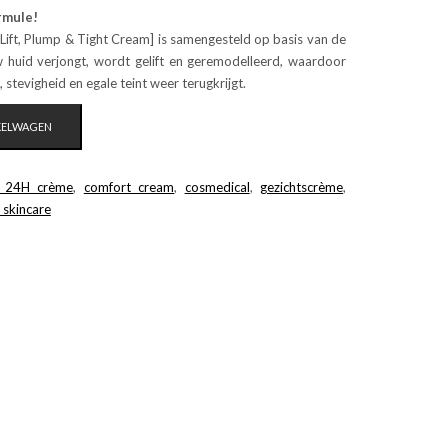
rmule!
ift, Plump & Tight Cream] is samengesteld op basis van de
w huid verjongt, wordt gelift en geremodelleerd, waardoor
stevigheid en egale teint weer terugkrijgt.
KELWAGEN
: 24H crème
,
comfort cream
,
cosmedical
,
gezichtscrème
,
 skincare