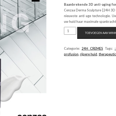
Baanbrekende 3D anti-aging fo
Cenzaa Derma Sculpture [24H 3D L
nieuwste anti-age technologie. U
uw huid haar maximale spankracht, 
DERMA
TOEVOEGEN AAN WIN
SCULPTURE
50
ML
Categorie:
24H CREMES
Tags:
AANTAL
profusion
,
rijpere huid
,
therapeutic