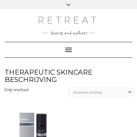
Doorgaan
Toggle
Afspraak maken
naar
header
inhoud
RETREAT
beauty and wellness
Toggle navigatie
THERAPEUTIC SKINCARE
BESCHRIJVING
Enig resultaat